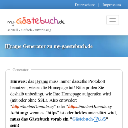
Datenschutz
Impressum
Gästebuch
my-
.de
schnell - einfach - zuverlässig
IFrame
Generator zu my-gaestebuch.de
Generator
Hinweis:
das
IFrame
muss immer dasselbe Protokoll
benutzen, wie es die Homepage tut! Bitte prüfen Sie
deshalb unbedingt, wie Ihre Homepage aufgerufen wird
(mit oder ohne SSL). Also entweder:
"
http
://meineDomain.xy
" oder "
https
://meineDomain.xy
Achtung:
https
beides
wenn es "
" ist oder
unterstützt wird,
P
muss das Gästebuch vorab ein "
Gästebuch-
"
LUS
sein!