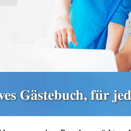
D
wollen Sie das wirklich
erkauf und geben niemals Daten extern weiter!
ives Gästebuch, für j