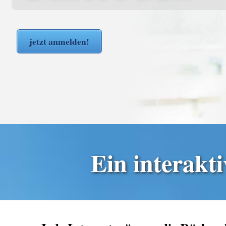
Wir sammeln keine Benutzerdaten zum V
jetzt anmelden!
Ein interakt