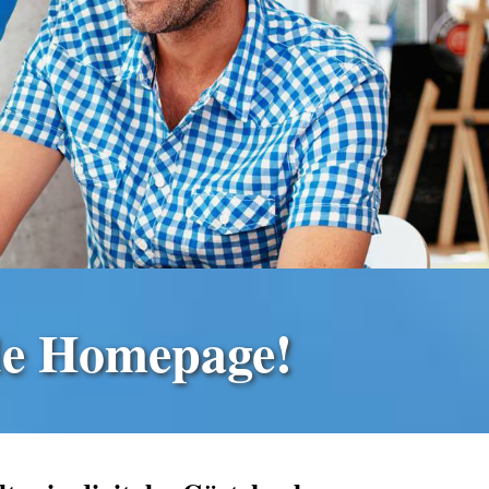
.h.
ede Homepage!