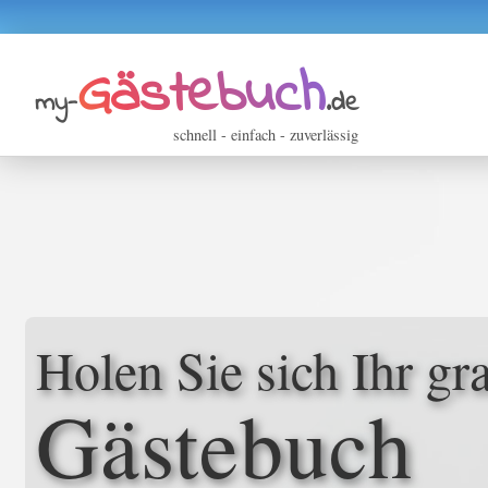
Gästebuch
my-
.de
schnell - einfach - zuverlässig
Holen Sie sich Ihr gra
Gästebuch